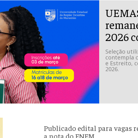
UEMASU
remane
2026 c
Seleção util
contempla c
e Estreito,
2026.
Publicado edital para vagas
a nota do ENEM