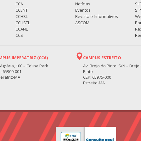
CCA
Notícias
SI
CCENT
Eventos
SI
CCHSL
Revista e Informativos
We
CCHSTL
ASCOM
Por
CCANL
Re
CCS
Res
MPUS IMPERATRIZ (CCA)
CAMPUS ESTREITO
 Agrária, 100 – Colina Park
Av. Brejo do Pinto, S/N – Brejo
: 65900-001
Pinto
eratriz-MA
CEP: 65975-000
Estreito-MA