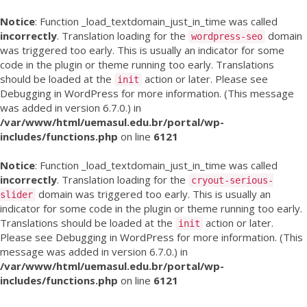
Notice
: Function _load_textdomain_just_in_time was called
incorrectly
. Translation loading for the
domain
wordpress-seo
was triggered too early. This is usually an indicator for some
code in the plugin or theme running too early. Translations
should be loaded at the
action or later. Please see
init
Debugging in WordPress
for more information. (This message
was added in version 6.7.0.) in
/var/www/html/uemasul.edu.br/portal/wp-
includes/functions.php
on line
6121
Notice
: Function _load_textdomain_just_in_time was called
incorrectly
. Translation loading for the
cryout-serious-
domain was triggered too early. This is usually an
slider
indicator for some code in the plugin or theme running too early.
Translations should be loaded at the
action or later.
init
Please see
Debugging in WordPress
for more information. (This
message was added in version 6.7.0.) in
/var/www/html/uemasul.edu.br/portal/wp-
includes/functions.php
on line
6121