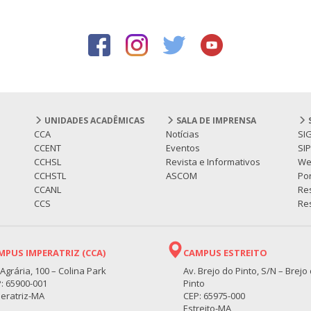
UNIDADES ACADÊMICAS
SALA DE IMPRENSA
CCA
Notícias
SI
CCENT
Eventos
SI
CCHSL
Revista e Informativos
We
CCHSTL
ASCOM
Por
CCANL
Re
CCS
Res
MPUS IMPERATRIZ (CCA)
CAMPUS ESTREITO
 Agrária, 100 – Colina Park
Av. Brejo do Pinto, S/N – Brejo
: 65900-001
Pinto
eratriz-MA
CEP: 65975-000
Estreito-MA