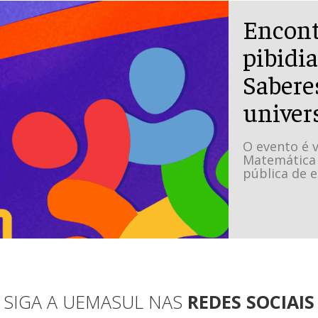
Encont
pibidia
Sabere
univer
O evento é v
Matemática 
pública de 
SIGA A UEMASUL NAS
REDES SOCIAIS