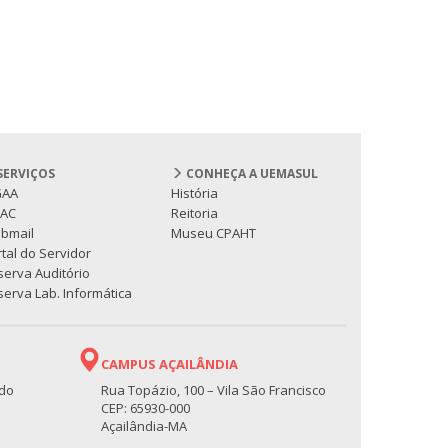
SERVIÇOS
CONHEÇA A UEMASUL
GAA
História
PAC
Reitoria
bmail
Museu CPAHT
tal do Servidor
serva Auditório
erva Lab. Informática
CAMPUS AÇAILÂNDIA
 do
Rua Topázio, 100 – Vila São Francisco
CEP: 65930-000
Açailândia-MA