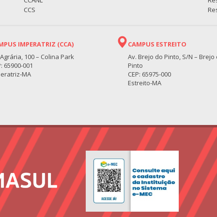
CCANL
Re
CCS
Res
MPUS IMPERATRIZ (CCA)
CAMPUS ESTREITO
 Agrária, 100 – Colina Park
Av. Brejo do Pinto, S/N – Brejo
: 65900-001
Pinto
eratriz-MA
CEP: 65975-000
Estreito-MA