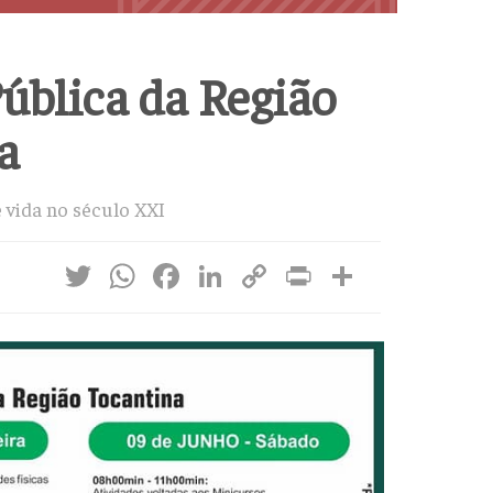
ública da Região
a
e vida no século XXI
Twitter
WhatsApp
Facebook
LinkedIn
Copy
Print
Share
Link