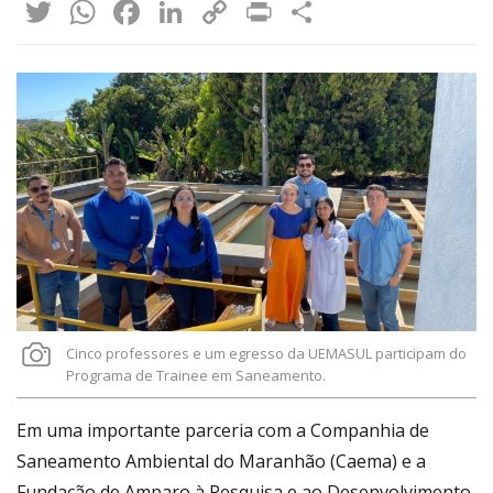
Twitter
WhatsApp
Facebook
LinkedIn
Copy
Print
Share
Link
Cinco professores e um egresso da UEMASUL participam do
Programa de Trainee em Saneamento.
Em uma importante parceria com a Companhia de
Saneamento Ambiental do Maranhão (Caema) e a
Fundação de Amparo à Pesquisa e ao Desenvolvimento