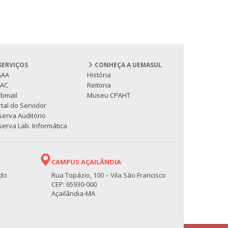
SERVIÇOS
CONHEÇA A UEMASUL
GAA
História
PAC
Reitoria
bmail
Museu CPAHT
tal do Servidor
serva Auditório
erva Lab. Informática
CAMPUS AÇAILÂNDIA
 do
Rua Topázio, 100 – Vila São Francisco
CEP: 65930-000
Açailândia-MA