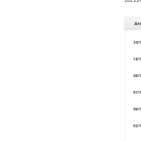
Ar
24/1
18/1
08/1
07/1
06/1
02/1