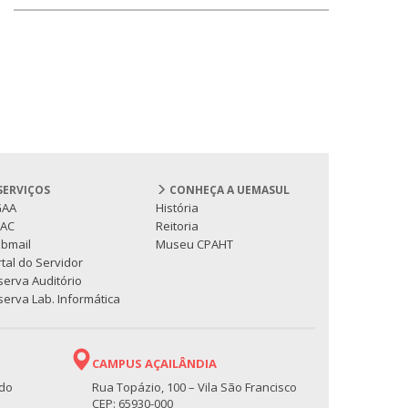
SERVIÇOS
CONHEÇA A UEMASUL
GAA
História
PAC
Reitoria
bmail
Museu CPAHT
tal do Servidor
serva Auditório
erva Lab. Informática
CAMPUS AÇAILÂNDIA
 do
Rua Topázio, 100 – Vila São Francisco
CEP: 65930-000