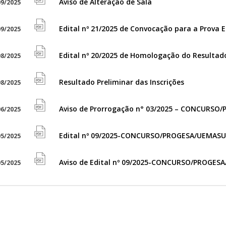
Aviso de Alteração de Sala
9/2025
file
icon
pdf
Edital nº 21/2025 de Convocação para a Prova E
9/2025
file
icon
pdf
Edital nº 20/2025 de Homologação do Resultado 
8/2025
file
icon
pdf
Resultado Preliminar das Inscrições
8/2025
file
icon
pdf
Aviso de Prorrogação n° 03/2025 – CONCURSO
6/2025
file
icon
pdf
Edital nº 09/2025-CONCURSO/PROGESA/UEMASU
5/2025
file
icon
pdf
Aviso de Edital nº 09/2025-CONCURSO/PROGES
5/2025
file
icon
pdf
icon