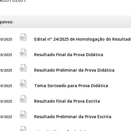
quivos:
Edital n° 24/2025 de Homologação do Resultado
0/2025
file
pdf
Resultado Final da Prova Didática
0/2025
file
icon
pdf
Resultado Preliminar da Prova Didática
0/2025
file
icon
pdf
Tema Sorteado para Prova Didática
0/2025
file
icon
pdf
Resultado Final da Prova Escrita
0/2025
file
icon
pdf
Resultado Preliminar da Prova Escrita
0/2025
file
icon
pdf