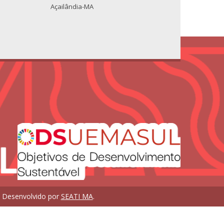
Açailândia-MA
. Desenvolvido por
SEATI MA
.