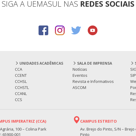
SIGA A UEMASUL NAS
REDES SOCIAIS
UNIDADES ACADÊMICAS
SALA DE IMPRENSA
CCA
Notícias
SI
CCENT
Eventos
SI
CCHSL
Revista e Informativos
We
CCHSTL
ASCOM
Por
CCANL
Re
CCS
Res
MPUS IMPERATRIZ (CCA)
CAMPUS ESTREITO
 Agrária, 100 – Colina Park
Av. Brejo do Pinto, S/N – Brejo
: 65900-001
Pinto