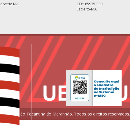
eratriz-MA
CEP: 65975-000
Estreito-MA
ual da Região Tocantina do Maranhão. Todos os direitos reservados