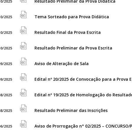
Resultado Preliminar da Prova Didática
0/2025
file
icon
pdf
Tema Sorteado para Prova Didática
0/2025
file
icon
pdf
Resultado Final da Prova Escrita
0/2025
file
icon
pdf
Resultado Preliminar da Prova Escrita
0/2025
file
icon
pdf
Aviso de Alteração de Sala
9/2025
file
icon
pdf
Edital nº 20/2025 de Convocação para a Prova E
9/2025
file
icon
pdf
Edital nº 19/2025 de Homologação do Resultado 
8/2025
file
icon
pdf
Resultado Preliminar das Inscrições
8/2025
file
icon
pdf
Aviso de Prorrogação n° 02/2025 – CONCURSO
6/2025
file