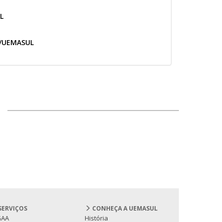
L
A/UEMASUL
SERVIÇOS
CONHEÇA A UEMASUL
GAA
História