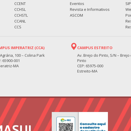
CCENT
Eventos
SI
CCHSL
Revista e Informativos
We
CCHSTL
ASCOM
Por
CCANL
Re
CCS
Res
MPUS IMPERATRIZ (CCA)
CAMPUS ESTREITO
 Agrária, 100 – Colina Park
Av. Brejo do Pinto, S/N – Brejo
: 65900-001
Pinto
eratriz-MA
CEP: 65975-000
Estreito-MA