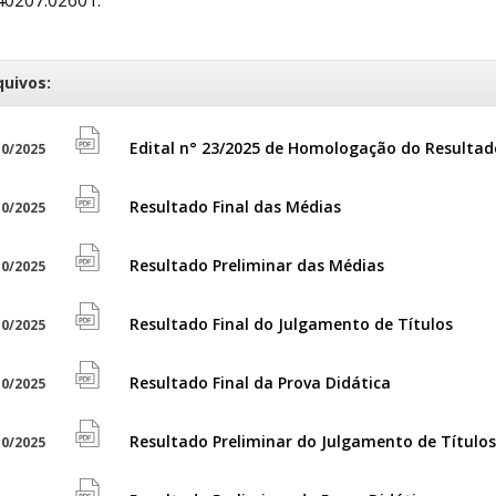
quivos:
Edital n° 23/2025 de Homologação do Resultado
0/2025
file
pdf
Resultado Final das Médias
0/2025
file
icon
pdf
Resultado Preliminar das Médias
0/2025
file
icon
pdf
Resultado Final do Julgamento de Títulos
0/2025
file
icon
pdf
Resultado Final da Prova Didática
0/2025
file
icon
pdf
Resultado Preliminar do Julgamento de Títulos
0/2025
file
icon
pdf