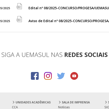
icon
pdf
Edital nº 08/2025-CONCURSO/PROGESA/UEMASU
5/2025
file
icon
pdf
Aviso de Edital nº 08/2025-CONCURSO/PROGES
5/2025
file
icon
pdf
icon
SIGA A UEMASUL NAS
REDES SOCIAIS
UNIDADES ACADÊMICAS
SALA DE IMPRENSA
CCA
Notícias
SI