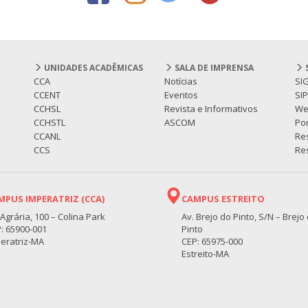
UNIDADES ACADÊMICAS
SALA DE IMPRENSA
CCA
Notícias
SI
CCENT
Eventos
SI
CCHSL
Revista e Informativos
We
CCHSTL
ASCOM
Por
CCANL
Re
CCS
Res
MPUS IMPERATRIZ (CCA)
CAMPUS ESTREITO
 Agrária, 100 – Colina Park
Av. Brejo do Pinto, S/N – Brejo
: 65900-001
Pinto
eratriz-MA
CEP: 65975-000
Estreito-MA