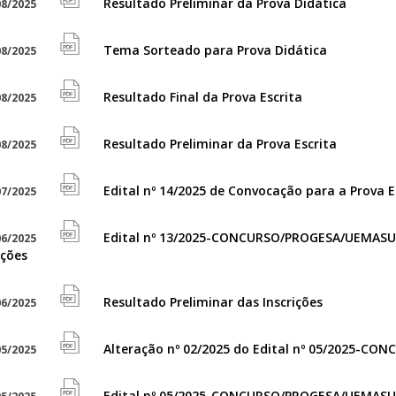
Resultado Preliminar da Prova Didática
8/2025
file
icon
pdf
Tema Sorteado para Prova Didática
8/2025
file
icon
pdf
Resultado Final da Prova Escrita
8/2025
file
icon
pdf
Resultado Preliminar da Prova Escrita
8/2025
file
icon
pdf
Edital nº 14/2025 de Convocação para a Prova E
7/2025
file
icon
pdf
Edital nº 13/2025-CONCURSO/PROGESA/UEMASUL
6/2025
file
icon
ições
pdf
icon
Resultado Preliminar das Inscrições
6/2025
file
pdf
Alteração nº 02/2025 do Edital nº 05/2025-C
5/2025
file
icon
pdf
Edital nº 05/2025-CONCURSO/PROGESA/UEMASU