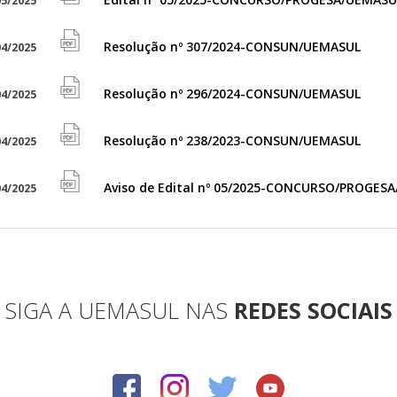
5/2025
file
icon
pdf
Resolução nº 307/2024-CONSUN/UEMASUL
4/2025
file
icon
pdf
Resolução nº 296/2024-CONSUN/UEMASUL
4/2025
file
icon
pdf
Resolução nº 238/2023-CONSUN/UEMASUL
4/2025
file
icon
pdf
Aviso de Edital nº 05/2025-CONCURSO/PROGES
4/2025
file
icon
pdf
icon
SIGA A UEMASUL NAS
REDES SOCIAIS