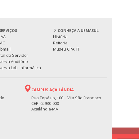
SERVIÇOS
CONHEÇA A UEMASUL
GAA
História
PAC
Reitoria
bmail
Museu CPAHT
tal do Servidor
serva Auditório
erva Lab. Informática
CAMPUS AÇAILÂNDIA
 do
Rua Topázio, 100 – Vila São Francisco
CEP: 65930-000
Açailândia-MA