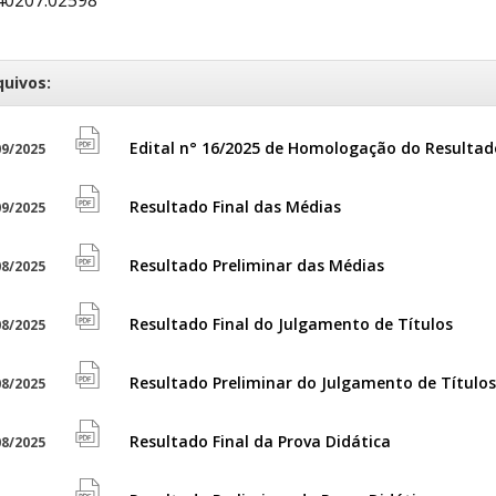
quivos:
Edital n° 16/2025 de Homologação do Resultad
9/2025
file
pdf
Resultado Final das Médias
9/2025
file
icon
pdf
Resultado Preliminar das Médias
8/2025
file
icon
pdf
Resultado Final do Julgamento de Títulos
8/2025
file
icon
pdf
Resultado Preliminar do Julgamento de Títulos
8/2025
file
icon
pdf
Resultado Final da Prova Didática
8/2025
file
icon
pdf