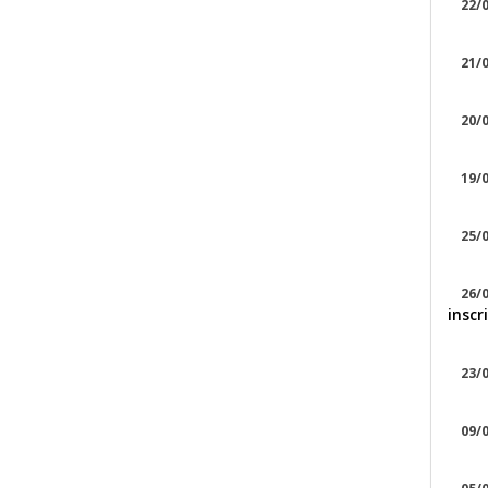
22/0
21/0
20/0
19/0
25/0
26/0
inscr
23/0
09/0