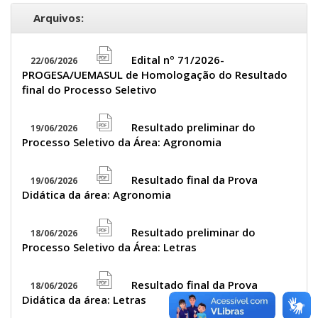
Arquivos:
Edital nº 71/2026-
22/06/2026
file
PROGESA/UEMASUL de Homologação do Resultado
pdf
final do Processo Seletivo
icon
Resultado preliminar do
19/06/2026
file
Processo Seletivo da Área: Agronomia
pdf
icon
Resultado final da Prova
19/06/2026
file
Didática da área: Agronomia
pdf
icon
Resultado preliminar do
18/06/2026
file
Processo Seletivo da Área: Letras
pdf
icon
Resultado final da Prova
18/06/2026
file
Didática da área: Letras