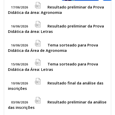
pdf
icon
Resultado preliminar da Prova
17/06/2026
file
Didática da área: Agronomia
pdf
icon
Resultado preliminar da Prova
16/06/2026
file
Didática da área: Letras
pdf
icon
Tema sorteado para Prova
16/06/2026
file
Didática da Área de Agronomia
pdf
icon
Tema sorteado para Prova
15/06/2026
file
Didática da Área: Letras
pdf
icon
Resultado final da análise das
10/06/2026
file
inscrições
pdf
icon
Resultado preliminar da análise
03/06/2026
file
das inscrições
pdf