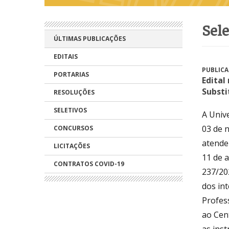
sel
ÚLTIMAS PUBLICAÇÕES
EDITAIS
PUBLICA
PORTARIAS
Edital
Substi
RESOLUÇÕES
SELETIVOS
A Univ
03 de n
CONCURSOS
atender
LICITAÇÕES
11 de a
CONTRATOS COVID-19
237/20
dos int
Profess
ao Cen
as ins