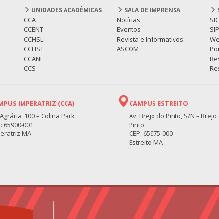
UNIDADES ACADÊMICAS
SALA DE IMPRENSA
CCA
Notícias
SI
CCENT
Eventos
SI
CCHSL
Revista e Informativos
We
CCHSTL
ASCOM
Por
CCANL
Re
CCS
Res
MPUS IMPERATRIZ (CCA)
CAMPUS ESTREITO
 Agrária, 100 – Colina Park
Av. Brejo do Pinto, S/N – Brejo
: 65900-001
Pinto
eratriz-MA
CEP: 65975-000
Estreito-MA