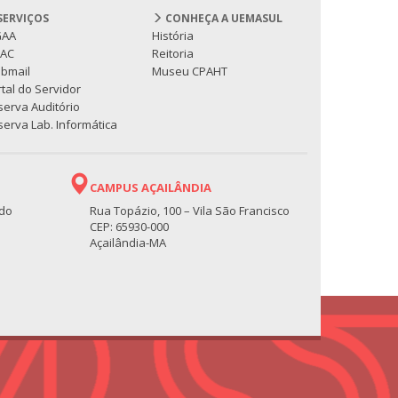
SERVIÇOS
CONHEÇA A UEMASUL
GAA
História
PAC
Reitoria
bmail
Museu CPAHT
tal do Servidor
serva Auditório
erva Lab. Informática
CAMPUS AÇAILÂNDIA
 do
Rua Topázio, 100 – Vila São Francisco
CEP: 65930-000
Açailândia-MA