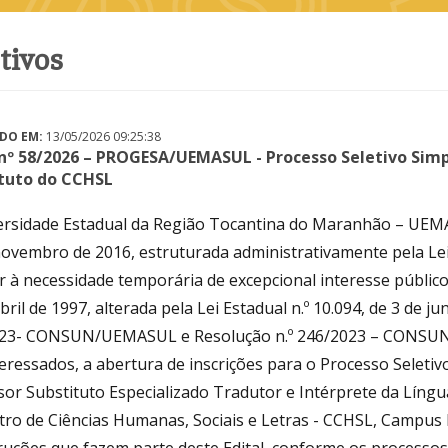
etivos
DO EM:
13/05/2026 09:25:38
 nº 58/2026 – PROGESA/UEMASUL - Processo Seletivo Simp
tuto do CCHSL
ersidade Estadual da Região Tocantina do Maranhão – UEMASU
ovembro de 2016, estruturada administrativamente pela Lei 
 à necessidade temporária de excepcional interesse público
bril de 1997, alterada pela Lei Estadual n.º 10.094, de 3 de 
23- CONSUN/UEMASUL e Resolução n.º 246/2023 – CONSUN
eressados, a abertura de inscrições para o Processo Seletiv
or Substituto Especializado Tradutor e Intérprete da Língua
tro de Ciências Humanas, Sociais e Letras - CCHSL, Campus 
truções que fazem parte deste Edital, conforme os processos