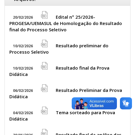
Edital nº 25/2026-
20/02/2026
file
PROGESA/UEMASUL de Homologação do Resultado
pdf
final do Processo Seletivo
icon
Resultado preliminar do
10/02/2026
file
Processo Seletivo
pdf
icon
Resultado final da Prova
10/02/2026
file
Didática
pdf
icon
Resultado Preliminar da Prova
06/02/2026
file
Didática
pdf
icon
Tema sorteado para Prova
04/02/2026
file
Didática
pdf
Resultado final da análise das