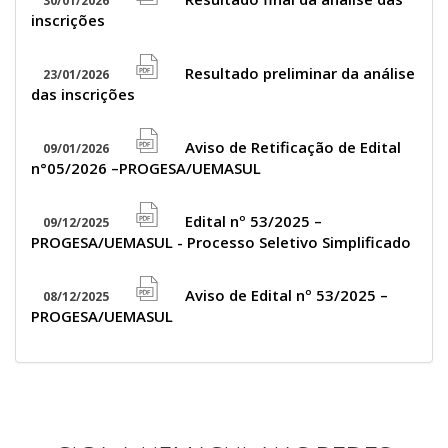
icon
30/01/2026
file
inscrições
pdf
icon
Resultado preliminar da análise
23/01/2026
file
das inscrições
pdf
icon
Aviso de Retificação de Edital
09/01/2026
file
n°05/2026 –PROGESA/UEMASUL
pdf
icon
Edital nº 53/2025 –
09/12/2025
file
PROGESA/UEMASUL - Processo Seletivo Simplificado
pdf
icon
Aviso de Edital nº 53/2025 –
08/12/2025
file
PROGESA/UEMASUL
pdf
icon