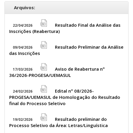
Arquivos:
Resultado Final da Análise das
22/04/2026
file
Inscrições (Reabertura)
pdf
icon
Resultado Preliminar da Análise
09/04/2026
file
das Inscrições
pdf
icon
Aviso de Reabertura nº
17/03/2026
file
36/2026-PROGESA/UEMASUL
pdf
icon
Edital nº 08/2026-
24/02/2026
file
PROGESA/UEMASUL de Homologação do Resultado
pdf
final do Processo Seletivo
icon
Resultado preliminar do
19/02/2026
file
Processo Seletivo da Área: Letras/Linguística