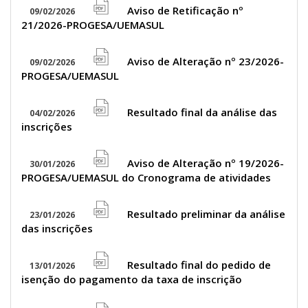
icon
Aviso de Retificação nº
09/02/2026
file
21/2026-PROGESA/UEMASUL
pdf
icon
Aviso de Alteração nº 23/2026-
09/02/2026
file
PROGESA/UEMASUL
pdf
icon
Resultado final da análise das
04/02/2026
file
inscrições
pdf
icon
Aviso de Alteração nº 19/2026-
30/01/2026
file
PROGESA/UEMASUL do Cronograma de atividades
pdf
icon
Resultado preliminar da análise
23/01/2026
file
das inscrições
pdf
icon
Resultado final do pedido de
13/01/2026
file
isenção do pagamento da taxa de inscrição
pdf