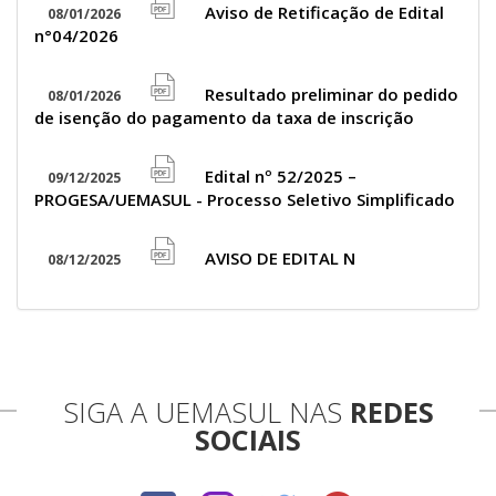
icon
Aviso de Retificação de Edital
08/01/2026
file
n°04/2026
pdf
icon
Resultado preliminar do pedido
08/01/2026
file
de isenção do pagamento da taxa de inscrição
pdf
icon
Edital nº 52/2025 –
09/12/2025
file
PROGESA/UEMASUL - Processo Seletivo Simplificado
pdf
icon
AVISO DE EDITAL N
08/12/2025
file
pdf
icon
SIGA A UEMASUL NAS
REDES
SOCIAIS