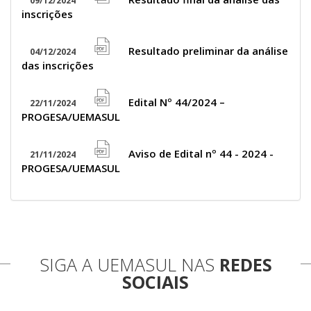
icon
09/12/2024
file
inscrições
pdf
icon
Resultado preliminar da análise
04/12/2024
file
das inscrições
pdf
icon
Edital Nº 44/2024 –
22/11/2024
file
PROGESA/UEMASUL
pdf
icon
Aviso de Edital nº 44 - 2024 -
21/11/2024
file
PROGESA/UEMASUL
pdf
icon
SIGA A UEMASUL NAS
REDES
SOCIAIS