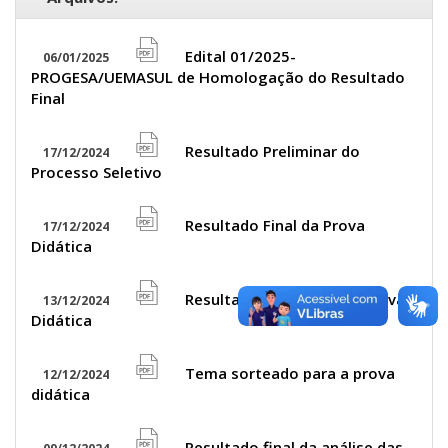
Edital 01/2025-
06/01/2025
file
PROGESA/UEMASUL de Homologação do Resultado
pdf
Final
icon
Resultado Preliminar do
17/12/2024
file
Processo Seletivo
pdf
icon
Resultado Final da Prova
17/12/2024
file
Didática
pdf
icon
Resultado Preliminar da Prova
13/12/2024
file
Didática
pdf
icon
Tema sorteado para a prova
12/12/2024
file
didática
pdf
Resultado final da análise das