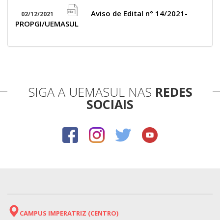
pdf
icon
Aviso de Edital n° 14/2021-
02/12/2021
file
PROPGI/UEMASUL
pdf
icon
SIGA A UEMASUL NAS
REDES
SOCIAIS
CAMPUS IMPERATRIZ (CENTRO)