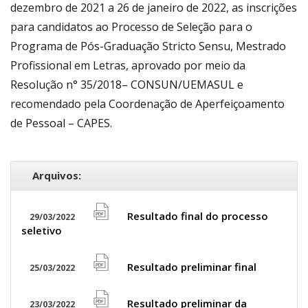
dezembro de 2021 a 26 de janeiro de 2022, as inscrições
para candidatos ao Processo de Seleção para o
Programa de Pós-Graduação Stricto Sensu, Mestrado
Profissional em Letras, aprovado por meio da
Resolução n° 35/2018– CONSUN/UEMASUL e
recomendado pela Coordenação de Aperfeiçoamento
de Pessoal – CAPES.
Arquivos:
Resultado final do processo
29/03/2022
file
seletivo
pdf
icon
Resultado preliminar final
25/03/2022
file
pdf
Resultado preliminar da
23/03/2022