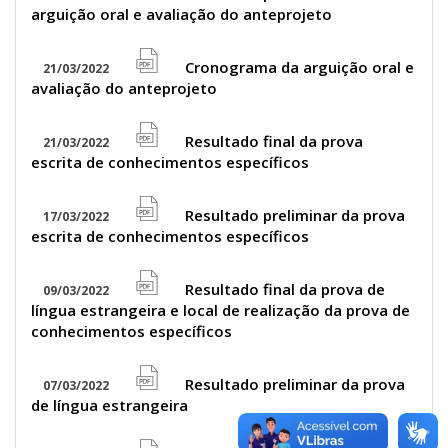
file
icon
arguição oral e avaliação do anteprojeto
pdf
icon
Cronograma da arguição oral e
21/03/2022
file
avaliação do anteprojeto
pdf
icon
Resultado final da prova
21/03/2022
file
escrita de conhecimentos específicos
pdf
icon
Resultado preliminar da prova
17/03/2022
file
escrita de conhecimentos específicos
pdf
icon
Resultado final da prova de
09/03/2022
file
língua estrangeira e local de realização da prova de
pdf
conhecimentos específicos
icon
Resultado preliminar da prova
07/03/2022
file
de língua estrangeira
pdf