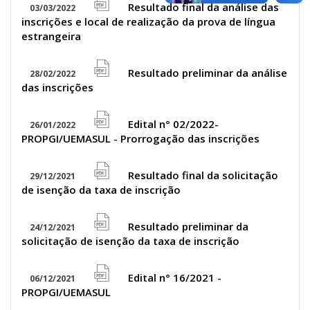
icon
Resultado final da análise das
03/03/2022
file
inscrições e local de realização da prova de língua
pdf
estrangeira
icon
Resultado preliminar da análise
28/02/2022
file
das inscrições
pdf
icon
Edital n° 02/2022-
26/01/2022
file
PROPGI/UEMASUL - Prorrogação das inscrições
pdf
icon
Resultado final da solicitação
29/12/2021
file
de isenção da taxa de inscrição
pdf
icon
Resultado preliminar da
24/12/2021
file
solicitação de isenção da taxa de inscrição
pdf
icon
Edital n° 16/2021 -
06/12/2021
file
PROPGI/UEMASUL