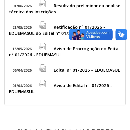
icon
Resultado preliminar da análise
01/06/2026
file
técnica das inscrições
pdf
icon
Retificação nº 01/2026 –
21/05/2026
file
EDUEMASUL do Edital n° 01/2026 – EDUEMASUL
pdf
icon
Aviso de Prorrogação do Edital
15/05/2026
file
nº 01/2026 - EDUEMASUL
pdf
icon
Edital n° 01/2026 – EDUEMASUL
06/04/2026
file
pdf
Aviso de Edital nº 01/2026 -
01/04/2026
file
icon
EDUEMASUL
pdf
icon