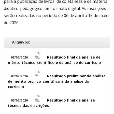
para a publicação de livros, de coletâneas e de material
didático-pedagógico, em formato digital. As inscrições
serão realizadas no período de 06 de abril a 15 de maio
de 2026.
Arquivos:
Resultado final da análise de
08/07/2026
file
mérito técnico-científico e da análise do currículo
pdf
icon
Resultado preliminar da análise
03/07/2026
file
de mérito técnico-científico e da análise do
pdf
currículo
icon
Resultado final da análise
03/06/2026
file
técnica das inscrições
pdf