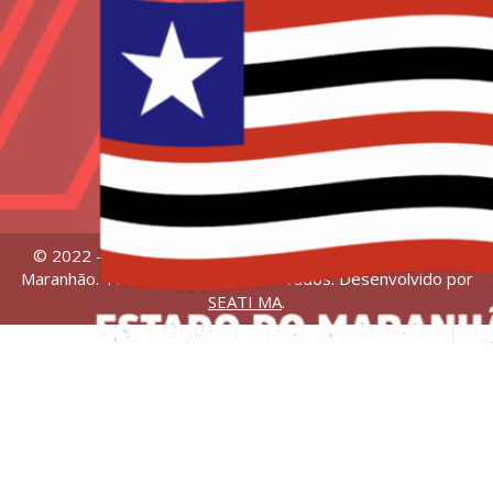
© 2022 – Universidade Estadual da Região Tocantina do
Maranhão. Todos os direitos reservados. Desenvolvido por
SEATI MA
.