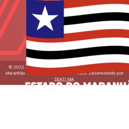
© 2022 – Universidade Estadual da Região Tocantina do
Maranhão. Todos os direitos reservados. Desenvolvido por
SEATI MA
.